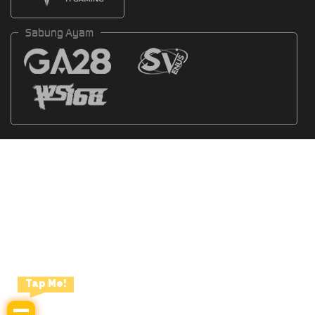
Sabung Ayam
Tap Me!