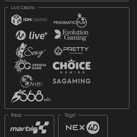
Live Casino
Race
Togel