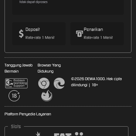
tidak dapat diproses
Deposit
Penarikan
Rata-rata 1 Menit
Rata-rata 1 Menit
Tanggung Jawab
Browser Yang
Bermain
Didukung
©2026 DEWA1000. Hak cipta
dilindungi | 18+
Platform Penyedia Layanan
Slots