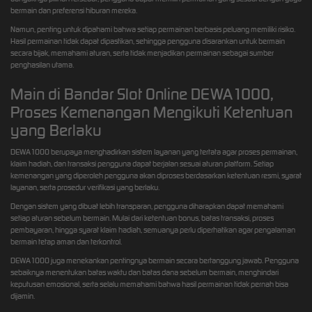
bermain dan preferensi hiburan mereka.
Namun, penting untuk dipahami bahwa setiap permainan berbasis peluang memiliki risiko.
Hasil permainan tidak dapat dipastikan, sehingga pengguna disarankan untuk bermain
secara bijak, memahami aturan, serta tidak menjadikan permainan sebagai sumber
penghasilan utama.
Main di Bandar Slot Online DEWA1000,
Proses Kemenangan Mengikuti Ketentuan
yang Berlaku
DEWA1000 berupaya menghadirkan sistem layanan yang tertata agar proses permainan,
klaim hadiah, dan transaksi pengguna dapat berjalan sesuai aturan platform. Setiap
kemenangan yang diperoleh pengguna akan diproses berdasarkan ketentuan resmi, syarat
layanan, serta prosedur verifikasi yang berlaku.
Dengan sistem yang dibuat lebih transparan, pengguna diharapkan dapat memahami
setiap aturan sebelum bermain. Mulai dari ketentuan bonus, batas transaksi, proses
pembayaran, hingga syarat klaim hadiah, semuanya perlu diperhatikan agar pengalaman
bermain tetap aman dan terkontrol.
DEWA1000 juga menekankan pentingnya bermain secara bertanggung jawab. Pengguna
sebaiknya menentukan batas waktu dan batas dana sebelum bermain, menghindari
keputusan emosional, serta selalu memahami bahwa hasil permainan tidak pernah bisa
dijamin.