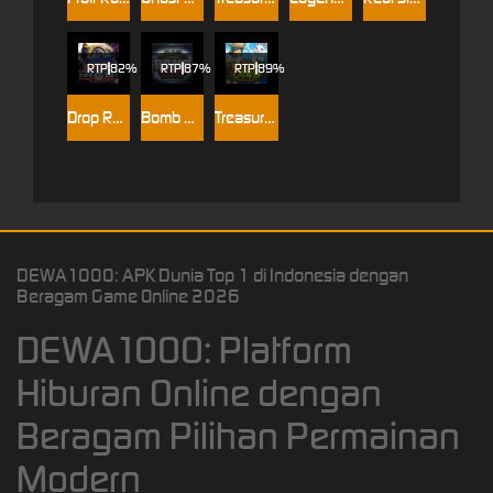
RTP
82%
RTP
87%
RTP
89%
Drop Racing
Bomb Defusal
Treasure Land
DEWA1000: APK Dunia Top 1 di Indonesia dengan
Beragam Game Online 2026
DEWA1000: Platform
Hiburan Online dengan
Beragam Pilihan Permainan
Modern