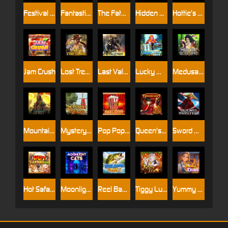
Festival of the Dead
Fantastic Faries
The Fates of Sisters
Hidden City
Hottie’s Paradise
Jam Crush
Lost Treasure
Last Valkyrie
Lucky Waterfalls
Medusa’s Blessing
Mountain Spirit
Mystery Wind
Pop Popcorns
Queen's Bow
Sword Master
Hot Safari Run
Moonlight Cats
Reel Bass Family
Tiggy Luck
Yummy Kitchen