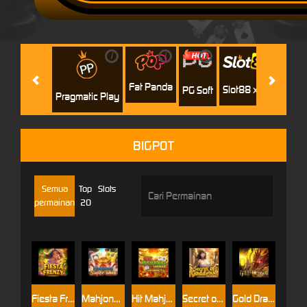
i
i
i
i
i
Facha
Fat Panda
Slot88 x PP
PG Soft
Pragmatic Play
BIGPOT
Semua
Top
Slots
permainan
20
Fiesta Frenzy
Mahjong Super Wins
Hit Mahjong Wins
Secret of Goddess
Gold Dragon