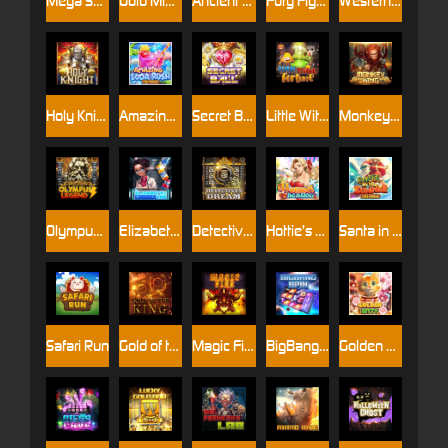
Mega Sevens
Gold Mine Rush
Ancient Stones
Fury Fighters
Western Sherrif
Holy Knight
Amazing Soda Rush
Secret Ball
Little Witch's Fortune
Monkey King
Olympus Legend
Elizabeth Lab
Detective’s Dream
Hottie’s Vacation
Santa in the Summer
Safari Run
Gold of the King
Magic Fire
BigBang Spin
Golden Kitty