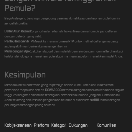
Pemula?
Bagi Anda yang baru ingin bergabung, cara menikmati keseruan taruhan di platform ini
sangatlah praktis:
Daftar Akun Resmi:
Kunjungi tautan alternatif terverifikasi dan isi formulir pendaftaran
dengan data diri yang valid.
Pantau Bocoran RTP:
Masuk ke menu informasi RTP untuk melihat daftar game yang
sedang aktif memberikan kemenangan hari ini.
Mulai dengan Bijak:
Lakukan deposit dan mulailah bermain dengan nominal taruhan kecil
terlebih dahulu guna memahami pola algoritma mesin sebelum menaikkan modal Anda.
Kesimpulan
Menemukan situs bermain yang terpercaya adalah kunci utama untuk menikmati
permainan tanpa rasa cemas.
DEWA1000
berhasil mengombinasikan keamanan tingkat
tinggi, variasi game slot online terlengkap, serta sistem taruhan yang adil. Daftarkan diri
Anda sekarang dan rasakan pengalaman bermain di ekosistem
slot88
terbaik dengan
peluang kemenangan paling optimal!
Kebijaksanaan
Platform
Kategori
Dukungan
Komunitas