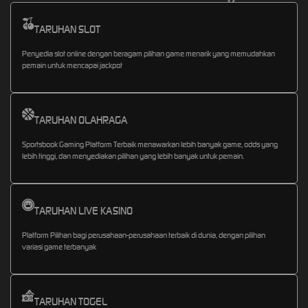
TARUHAN SLOT
Penyedia slot online dengan beragam pilihan game menarik yang memudahkan
pemain untuk mencapai jackpot
TARUHAN OLAHRAGA
Sportsbook Gaming Platform Terbaik menawarkan lebih banyak game, odds yang
lebih tinggi, dan menyediakan pilihan yang lebih banyak untuk pemain.
TARUHAN LIVE KASINO
Platform Pilihan bagi perusahaan-perusahaan terbaik di dunia, dengan pilihan
variasi game terbanyak
TARUHAN TOGEL