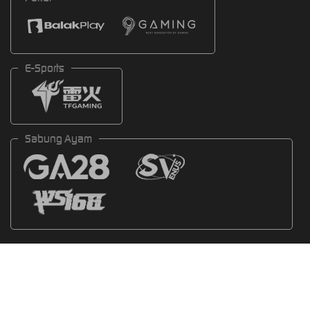
E-Sports
Sabung Ayam