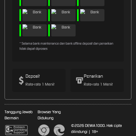
* Selama bank maintenance dan bank offline deposit dan penarikan
tidak dapat diproses
Deposit
Penarikan
Rata-rata 1 Menit
Rata-rata 1 Menit
Tanggung Jawab
Browser Yang
Bermain
Didukung
©2026 DEWA1000. Hak cipta
dilindungi | 18+