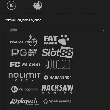
Platform Penyedia Layanan
Slots