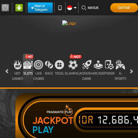
Main di
MASUK
DAFTAR
Telegram
HOT
SLOTS
LIVE
RACE
TOGEL
OLAHRAGA
CRASH
ARCADE
POKER
E-
SABUN
GAMES
CASINO
GAME
SPORTS
AYAM
IDR
12,686,
JACKPOT
PLAY