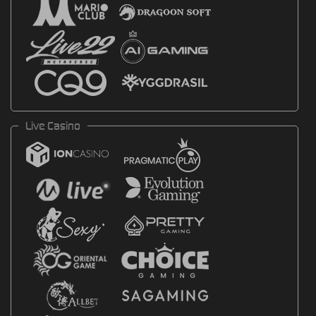
Live Casino