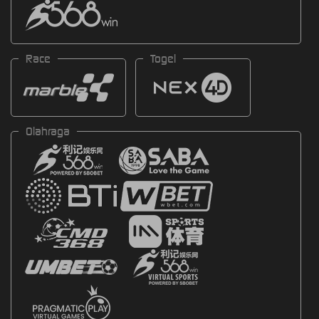
Race
Togel
Olahraga