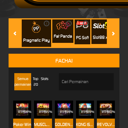
i
i
i
i
i
Facha
Fat Panda
Slot88 x PP
PG Soft
Pragmatic Play
FACHAI
Semua
Top
Slots
permainan
20
RTP
98%
RTP
95%
RTP
94%
RTP
89%
RTP
80%
Poker Win
MUSCLE FORTUNE CAT
GOLDEN IDOL
KONG ISLAND
REVOLVER HARE