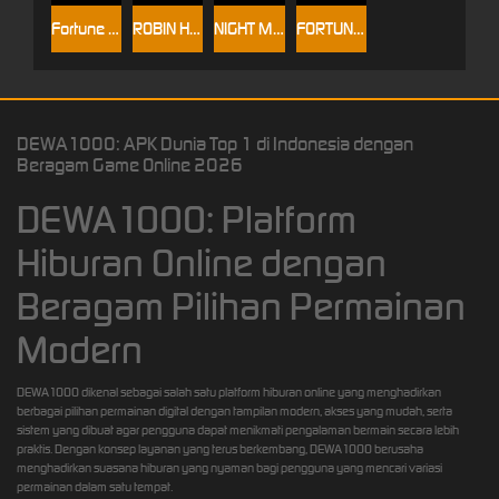
Fortune Money Boom
ROBIN HOOD
NIGHT MARKET 2
FORTUNE EGG
DEWA1000: APK Dunia Top 1 di Indonesia dengan
Beragam Game Online 2026
DEWA1000: Platform
Hiburan Online dengan
Beragam Pilihan Permainan
Modern
DEWA1000 dikenal sebagai salah satu platform hiburan online yang menghadirkan
berbagai pilihan permainan digital dengan tampilan modern, akses yang mudah, serta
sistem yang dibuat agar pengguna dapat menikmati pengalaman bermain secara lebih
praktis. Dengan konsep layanan yang terus berkembang, DEWA1000 berusaha
menghadirkan suasana hiburan yang nyaman bagi pengguna yang mencari variasi
permainan dalam satu tempat.