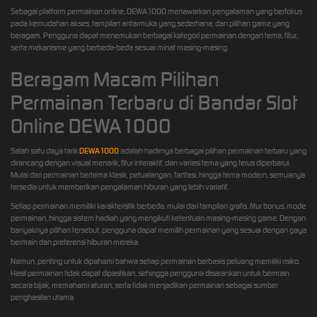
Sebagai platform permainan online, DEWA1000 menawarkan pengalaman yang berfokus
pada kemudahan akses, tampilan antarmuka yang sederhana, dan pilihan game yang
beragam. Pengguna dapat menemukan berbagai kategori permainan dengan tema, fitur,
serta mekanisme yang berbeda-beda sesuai minat masing-masing.
Beragam Macam Pilihan
Permainan Terbaru di Bandar Slot
Online DEWA1000
Salah satu daya tarik
DEWA1000
adalah hadirnya berbagai pilihan permainan terbaru yang
dirancang dengan visual menarik, fitur interaktif, dan variasi tema yang terus diperbarui.
Mulai dari permainan bertema klasik, petualangan, fantasi, hingga tema modern, semuanya
tersedia untuk memberikan pengalaman hiburan yang lebih variatif.
Setiap permainan memiliki karakteristik berbeda, mulai dari tampilan grafis, fitur bonus, mode
permainan, hingga sistem hadiah yang mengikuti ketentuan masing-masing game. Dengan
banyaknya pilihan tersebut, pengguna dapat memilih permainan yang sesuai dengan gaya
bermain dan preferensi hiburan mereka.
Namun, penting untuk dipahami bahwa setiap permainan berbasis peluang memiliki risiko.
Hasil permainan tidak dapat dipastikan, sehingga pengguna disarankan untuk bermain
secara bijak, memahami aturan, serta tidak menjadikan permainan sebagai sumber
penghasilan utama.