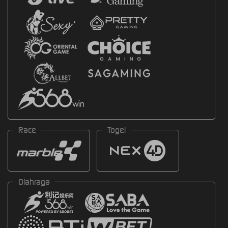
Race
Togel
Olahraga