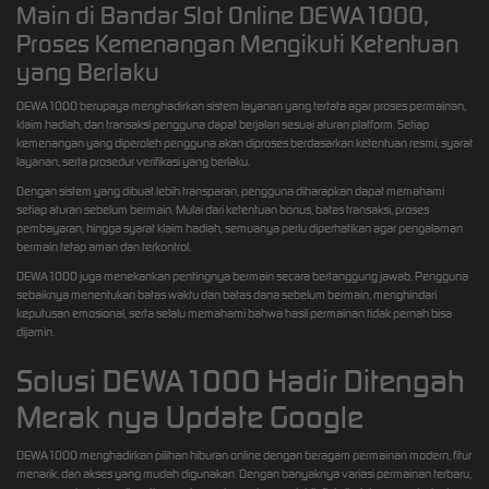
Main di Bandar Slot Online DEWA1000,
Proses Kemenangan Mengikuti Ketentuan
yang Berlaku
DEWA1000 berupaya menghadirkan sistem layanan yang tertata agar proses permainan,
klaim hadiah, dan transaksi pengguna dapat berjalan sesuai aturan platform. Setiap
kemenangan yang diperoleh pengguna akan diproses berdasarkan ketentuan resmi, syarat
layanan, serta prosedur verifikasi yang berlaku.
Dengan sistem yang dibuat lebih transparan, pengguna diharapkan dapat memahami
setiap aturan sebelum bermain. Mulai dari ketentuan bonus, batas transaksi, proses
pembayaran, hingga syarat klaim hadiah, semuanya perlu diperhatikan agar pengalaman
bermain tetap aman dan terkontrol.
DEWA1000 juga menekankan pentingnya bermain secara bertanggung jawab. Pengguna
sebaiknya menentukan batas waktu dan batas dana sebelum bermain, menghindari
keputusan emosional, serta selalu memahami bahwa hasil permainan tidak pernah bisa
dijamin.
Solusi DEWA1000 Hadir Ditengah
Merak nya Update Google
DEWA1000 menghadirkan pilihan hiburan online dengan beragam permainan modern, fitur
menarik, dan akses yang mudah digunakan. Dengan banyaknya variasi permainan terbaru,