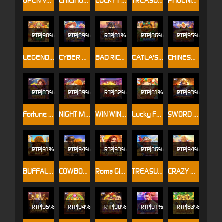
OPEN VAULT
CHILIHUAHUA
LUCKY FORTUNES
TREASURES OF ODIN
PHOENIX FEVER
RTP
90%
RTP
89%
RTP
81%
RTP
86%
RTP
95%
LEGEND OF INCA
CYBER GOD OF FORTUNE⁺
BAD RICH WOLF
CATLA'S MONEY MACHINE
CHINESE NEW YEAR 2
RTP
83%
RTP
89%
RTP
82%
RTP
81%
RTP
93%
Fortune Goddess
NIGHT MARKET
WIN WIN NEKO
Lucky Fortune 3x3
SWORD OF KING
RTP
91%
RTP
94%
RTP
93%
RTP
86%
RTP
94%
BUFFALO WAYS
COWBOYS
Roma Gladiatrix
TREASURE CRUISE
CRAZY BUFFALO
RTP
95%
RTP
94%
RTP
90%
RTP
91%
RTP
83%