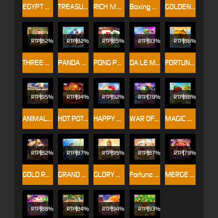
EGYPT BONANZA
TREASURE RAIDERS
RICH ＭAN
Boxing Riches
GOLDEN PANTHER
RTP
82%
RTP
82%
RTP
85%
RTP
93%
RTP
86%
THREE LITTLE PIGS
PANDA DRAGON BOAT
PONG PONG HU
DA LE MEN
FORTUNE KOI
RTP
95%
RTP
94%
RTP
92%
RTP
79%
RTP
88%
ANIMAL RACING
HOT POT PARTY
HAPPY DUO BAO
WAR OF THE UNIVERSE
MAGIC BEANS
RTP
82%
RTP
87%
RTP
95%
RTP
87%
RTP
79%
GOLD RUSH
GRAND BLUE
GLORY OF ROME
Fortune Sheep
MERGE MAGIC
RTP
88%
RTP
84%
RTP
94%
RTP
93%