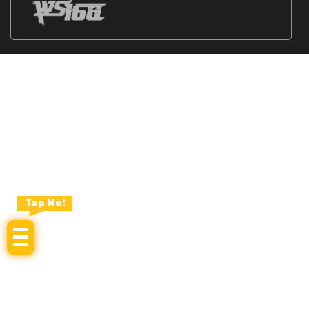
Tap Me!