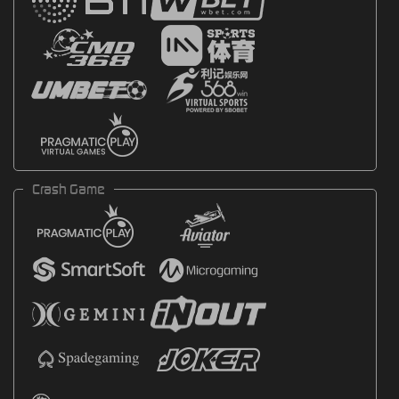
Crash Game