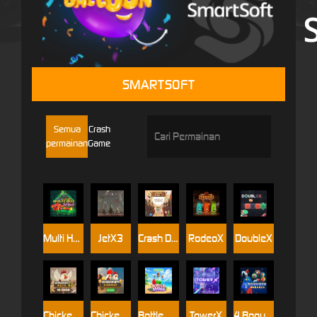
SMARTSOFT
Semua
Crash
permainan
Game
Multi Hot Wheel
JetX3
Crash Duel X
RodeoX
DoubleX
ChickenWays
Chicken Highway
Bottle Mania
TowerX
4 Bonuses Bonanza