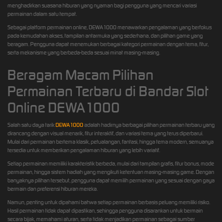
menghadirkan suasana hiburan yang nyaman bagi pengguna yang mencari variasi
permainan dalam satu tempat.
Sebagai platform permainan online, DEWA1000 menawarkan pengalaman yang berfokus
pada kemudahan akses, tampilan antarmuka yang sederhana, dan pilihan game yang
beragam. Pengguna dapat menemukan berbagai kategori permainan dengan tema, fitur,
serta mekanisme yang berbeda-beda sesuai minat masing-masing.
Beragam Macam Pilihan
Permainan Terbaru di Bandar Slot
Online DEWA1000
Salah satu daya tarik
DEWA1000
adalah hadirnya berbagai pilihan permainan terbaru yang
dirancang dengan visual menarik, fitur interaktif, dan variasi tema yang terus diperbarui.
Mulai dari permainan bertema klasik, petualangan, fantasi, hingga tema modern, semuanya
tersedia untuk memberikan pengalaman hiburan yang lebih variatif.
Setiap permainan memiliki karakteristik berbeda, mulai dari tampilan grafis, fitur bonus, mode
permainan, hingga sistem hadiah yang mengikuti ketentuan masing-masing game. Dengan
banyaknya pilihan tersebut, pengguna dapat memilih permainan yang sesuai dengan gaya
bermain dan preferensi hiburan mereka.
Namun, penting untuk dipahami bahwa setiap permainan berbasis peluang memiliki risiko.
Hasil permainan tidak dapat dipastikan, sehingga pengguna disarankan untuk bermain
secara bijak, memahami aturan, serta tidak menjadikan permainan sebagai sumber