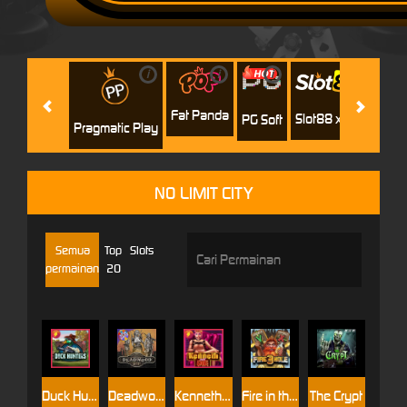
i
i
i
i
i
Facha
Fat Panda
Slot88 x PP
PG Soft
Pragmatic Play
NO LIMIT CITY
Semua
Top
Slots
permainan
20
Duck Hunters
Deadwood R.I.P
Kenneth Must Die
Fire in the Hole 3
The Crypt