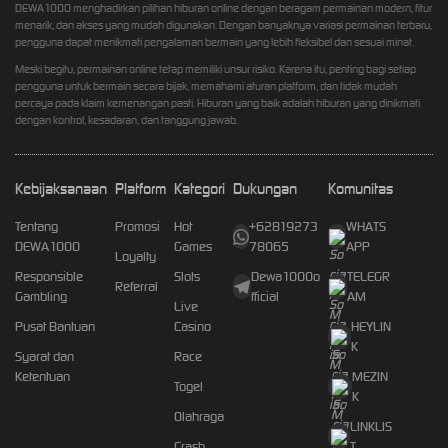
DEWA1000 menghadirkan pilihan hiburan online dengan beragam permainan modern, fitur
menarik, dan akses yang mudah digunakan. Dengan banyaknya variasi permainan terbaru,
pengguna dapat menikmati pengalaman bermain yang lebih fleksibel dan sesuai minat.
Meski begitu, permainan online tetap memiliki unsur risiko. Karena itu, penting bagi setiap
pengguna untuk bermain secara bijak, memahami aturan platform, dan tidak mudah
percaya pada klaim kemenangan pasti. Hiburan yang baik adalah hiburan yang dinikmati
dengan kontrol, kesadaran, dan tanggung jawab.
Kebijaksanaan
Platform
Kategori
Dukungan
Komunitas
Tentang
Promosi
Hot
+62819273
WHATS
DEWA1000
Games
78065
APP
Loyalty
Responsible
Slots
Dewa1000o
TELEGR
Referral
Gambling
fficial
AM
Live
Pusat Bantuan
Casino
HEYLIN
K
Syarat dan
Race
Ketentuan
MEZIN
Togel
K
Olahraga
LINKLIS
Crash
T