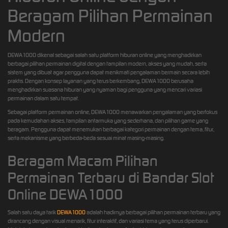
Beragam Pilihan Permainan
Modern
DEWA1000 dikenal sebagai salah satu platform hiburan online yang menghadirkan
berbagai pilihan permainan digital dengan tampilan modern, akses yang mudah, serta
sistem yang dibuat agar pengguna dapat menikmati pengalaman bermain secara lebih
praktis. Dengan konsep layanan yang terus berkembang, DEWA1000 berusaha
menghadirkan suasana hiburan yang nyaman bagi pengguna yang mencari variasi
permainan dalam satu tempat.
Sebagai platform permainan online, DEWA1000 menawarkan pengalaman yang berfokus
pada kemudahan akses, tampilan antarmuka yang sederhana, dan pilihan game yang
beragam. Pengguna dapat menemukan berbagai kategori permainan dengan tema, fitur,
serta mekanisme yang berbeda-beda sesuai minat masing-masing.
Beragam Macam Pilihan
Permainan Terbaru di Bandar Slot
Online DEWA1000
Salah satu daya tarik
DEWA1000
adalah hadirnya berbagai pilihan permainan terbaru yang
dirancang dengan visual menarik, fitur interaktif, dan variasi tema yang terus diperbarui.