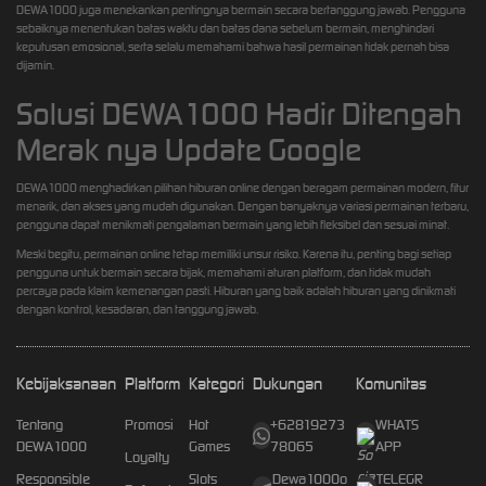
DEWA1000 juga menekankan pentingnya bermain secara bertanggung jawab. Pengguna
sebaiknya menentukan batas waktu dan batas dana sebelum bermain, menghindari
keputusan emosional, serta selalu memahami bahwa hasil permainan tidak pernah bisa
dijamin.
Solusi DEWA1000 Hadir Ditengah
Merak nya Update Google
DEWA1000 menghadirkan pilihan hiburan online dengan beragam permainan modern, fitur
menarik, dan akses yang mudah digunakan. Dengan banyaknya variasi permainan terbaru,
pengguna dapat menikmati pengalaman bermain yang lebih fleksibel dan sesuai minat.
Meski begitu, permainan online tetap memiliki unsur risiko. Karena itu, penting bagi setiap
pengguna untuk bermain secara bijak, memahami aturan platform, dan tidak mudah
percaya pada klaim kemenangan pasti. Hiburan yang baik adalah hiburan yang dinikmati
dengan kontrol, kesadaran, dan tanggung jawab.
Kebijaksanaan
Platform
Kategori
Dukungan
Komunitas
Tentang
Promosi
Hot
+62819273
WHATS
DEWA1000
Games
78065
APP
Loyalty
Responsible
Slots
Dewa1000o
TELEGR