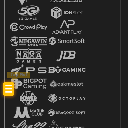
Tap Me!