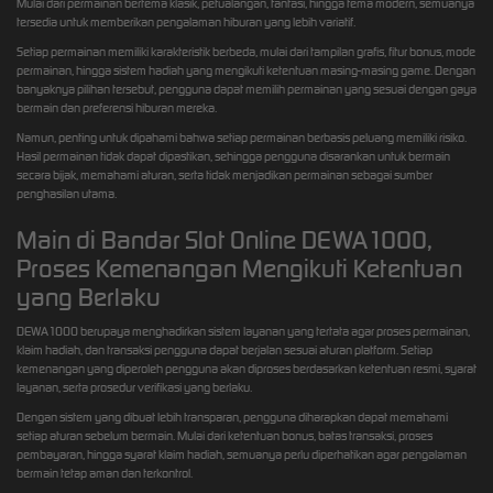
Mulai dari permainan bertema klasik, petualangan, fantasi, hingga tema modern, semuanya
tersedia untuk memberikan pengalaman hiburan yang lebih variatif.
Setiap permainan memiliki karakteristik berbeda, mulai dari tampilan grafis, fitur bonus, mode
permainan, hingga sistem hadiah yang mengikuti ketentuan masing-masing game. Dengan
banyaknya pilihan tersebut, pengguna dapat memilih permainan yang sesuai dengan gaya
bermain dan preferensi hiburan mereka.
Namun, penting untuk dipahami bahwa setiap permainan berbasis peluang memiliki risiko.
Hasil permainan tidak dapat dipastikan, sehingga pengguna disarankan untuk bermain
secara bijak, memahami aturan, serta tidak menjadikan permainan sebagai sumber
penghasilan utama.
Main di Bandar Slot Online DEWA1000,
Proses Kemenangan Mengikuti Ketentuan
yang Berlaku
DEWA1000 berupaya menghadirkan sistem layanan yang tertata agar proses permainan,
klaim hadiah, dan transaksi pengguna dapat berjalan sesuai aturan platform. Setiap
kemenangan yang diperoleh pengguna akan diproses berdasarkan ketentuan resmi, syarat
layanan, serta prosedur verifikasi yang berlaku.
Dengan sistem yang dibuat lebih transparan, pengguna diharapkan dapat memahami
setiap aturan sebelum bermain. Mulai dari ketentuan bonus, batas transaksi, proses
pembayaran, hingga syarat klaim hadiah, semuanya perlu diperhatikan agar pengalaman
bermain tetap aman dan terkontrol.