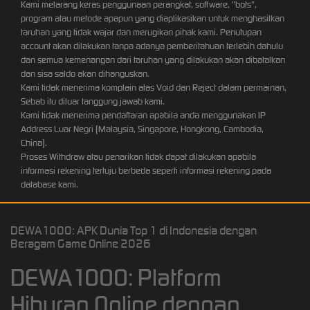
Kami melarang keras penggunaan perangkat, software, "bots",
program atau metode apapun yang diaplikasikan untuk menghasilkan
taruhan yang tidak wajar dan merugikan pihak kami. Penutupan
account akan dilakukan tanpa adanya pemberitahuan terlebih dahulu
dan semua kemenangan dari taruhan yang dilakukan akan dibatalkan
dan sisa saldo akan dihanguskan.
Kami tidak menerima komplain atas Void dan Reject dalam permainan,
Sebab itu diluar tanggung jawab kami.
Kami tidak menerima pendaftaran apabila anda menggunakan IP
Address Luar Negri (Malaysia, Singapore, Hongkong, Cambodia,
China).
Proses Withdraw atau penarikan tidak dapat dilakukan apabila
informasi rekening tertuju berbeda seperti informasi rekening pada
database kami.
DEWA1000: APK Dunia Top 1 di Indonesia dengan
Beragam Game Online 2026
DEWA1000: Platform
Hiburan Online dengan