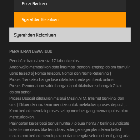
Pusat Bantuan
Syarat dan Ketentuan
Syarat dan Ketentuan
PERATURAN DEWA1000
Pendaftar harus berusia 17 tahun keatas.
Anda wajib memberikan data informasi dengan lengkap dalam formulir
yang tersedia( Nomor telepon, Nomor dan Nama Rekening )
Proses Transaksi hanya bisa dilakukan pada jam bank online.
Proses Pemindahan saldo hanya dapat dilakukan sebanyak 2 kali
dalam sehari.
Proses Deposit dilakukan melalui Mesin ATM, Internet banking, dan
sms ( Diluar dari ini, kami menolak untuk melakukan proses deposit ).
Kami berhak menolak proses setiap member yang memanipulasi atau
mencurigakan.
Peringatan keras bagi bonus hunter / player hantu / betting syndicate
tidak terima disini. Jika terindikasi adanya keganjilan dalam betlist
maka kami berhak menutup akun dan menyita seluruh kredit yang ada