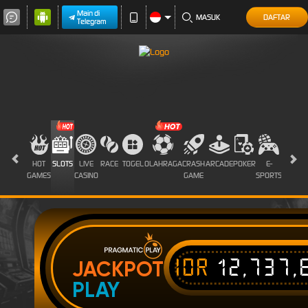
Main di
MASUK
DAFTAR
Telegram
HOT
SLOTS
LIVE
RACE
TOGEL
OLAHRAGA
CRASH
ARCADE
POKER
E-
SABUN
GAMES
CASINO
GAME
SPORTS
AYAM
IDR
12,737,
JACKPOT
PLAY