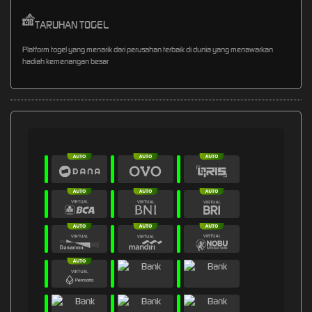
TARUHAN TOGEL
Platform togel yang menarik dari perusahan terbaik di dunia yang menawarkan
hadiah kemenangan besar