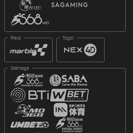
Race
Togel
Olahraga