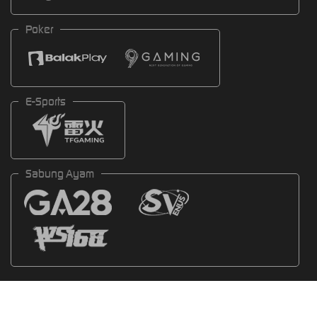
Poker
E-Sports
Sabung Ayam