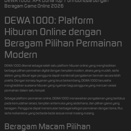
DEWA1000: APK Dunia Top 1 di Indonesia dengan
Beragam Game Online 2026
DEWA1000: Platform
Hiburan Online dengan
Beragam Pilihan Permainan
Modern
DEWA1000 dikenal sebagai salah satu platform hiburan online yang menghadirkan
berbagai pilihan permainan digital dengan tampilan modern, akses yang mudah, serta
sistem yang dibuat agar pengguna dapat menikmati pengalaman bermain secara lebih
praktis. Dengan konsep layanan yang terus berkembang, DEWA1000 berusaha
menghadirkan suasana hiburan yang nyaman bagi pengguna yang mencari variasi
permainan dalam satu tempat.
Sebagai platform permainan online, DEWA1000 menawarkan pengalaman yang berfokus
pada kemudahan akses, tampilan antarmuka yang sederhana, dan pilihan game yang
beragam. Pengguna dapat menemukan berbagai kategori permainan dengan tema, fitur,
serta mekanisme yang berbeda-beda sesuai minat masing-masing.
Beragam Macam Pilihan