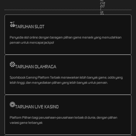
TARUHAN SLOT
Penyedia slot online dengan beragam pilihan game menarik yang memudahkan
pemain untuk mencapai jackpot
TARUHAN OLAHRAGA
Sportsbook Gaming Platform Terbaik menawarkan lebih banyak game, odds yang
lebih tinggi, dan menyediakan pilihan yang lebih banyak untuk pemain.
TARUHAN LIVE KASINO
Platform Pilihan bagi perusahaan-perusahaan terbaik di dunia, dengan pilihan
variasi game terbanyak