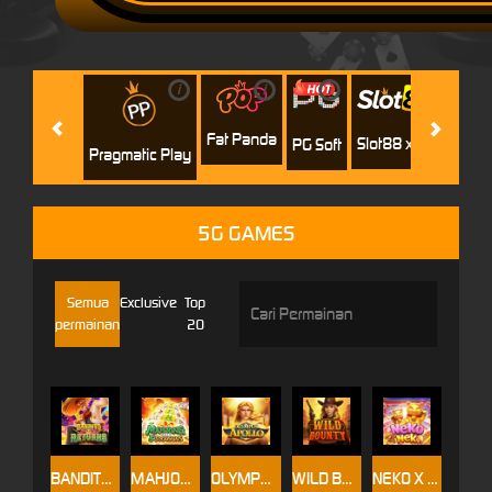
i
i
i
i
i
Facha
Fat Panda
Slot88 x PP
PG Soft
Pragmatic Play
5G GAMES
Semua
Exclusive
Top
permainan
20
BANDITO RETURNS
MAHJONG 5 DRAGONS
OLYMPUS APOLLO
WILD BOUNTY
NEKO X NEKO