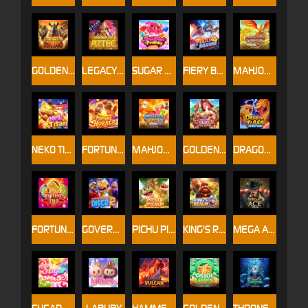
GOLDEN RHINO
LEGACY OF AZTEC
SUGAR FRENZY
FIERY BOXING
MAHJONG WAYS 3+
NEKO TITAN
FORTUNE HORSES
MAHJONG WAYS 3
GOLDEN ISLAND
DRAGON TIGER SHOWDOWN
FORTUNE TRIO
GOVERNMENT DISCO 2
PICHU PICHU
KING'S REALM
MEGA ACE