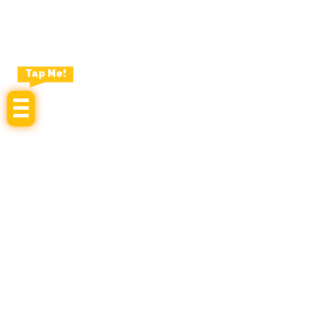
Tap Me!