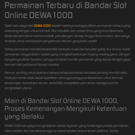
Permainan Terbaru di Bandar Slot
Online DEWA1000
Salah satu daya tarik
DEWA1000
adalah hadirnya berbagai pilihan permainan terbaru yang
dirancang dengan visual menarik, fitur interaktif, dan variasi tema yang terus diperbarui.
Mulai dari permainan bertema klasik, petualangan, fantasi, hingga tema modern, semuanya
tersedia untuk memberikan pengalaman hiburan yang lebih variatif.
Setiap permainan memiliki karakteristik berbeda, mulai dari tampilan grafis, fitur bonus, mode
permainan, hingga sistem hadiah yang mengikuti ketentuan masing-masing game. Dengan
banyaknya pilihan tersebut, pengguna dapat memilih permainan yang sesuai dengan gaya
bermain dan preferensi hiburan mereka.
Namun, penting untuk dipahami bahwa setiap permainan berbasis peluang memiliki risiko.
Hasil permainan tidak dapat dipastikan, sehingga pengguna disarankan untuk bermain
secara bijak, memahami aturan, serta tidak menjadikan permainan sebagai sumber
penghasilan utama.
Main di Bandar Slot Online DEWA1000,
Proses Kemenangan Mengikuti Ketentuan
yang Berlaku
DEWA1000 berupaya menghadirkan sistem layanan yang tertata agar proses permainan,
klaim hadiah, dan transaksi pengguna dapat berjalan sesuai aturan platform. Setiap