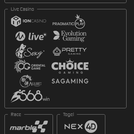
Live Casino
Race
Togel