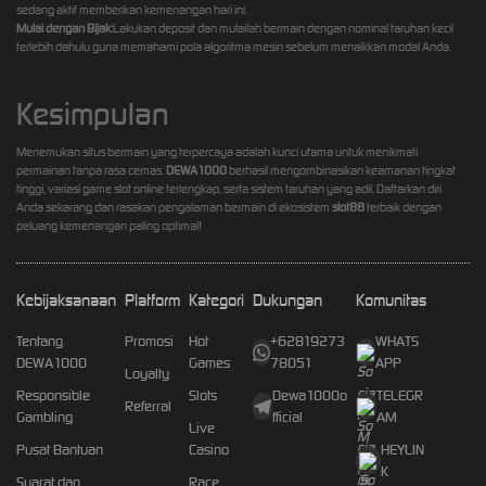
sedang aktif memberikan kemenangan hari ini.
Mulai dengan Bijak:
Lakukan deposit dan mulailah bermain dengan nominal taruhan kecil
terlebih dahulu guna memahami pola algoritma mesin sebelum menaikkan modal Anda.
Kesimpulan
Menemukan situs bermain yang terpercaya adalah kunci utama untuk menikmati
permainan tanpa rasa cemas.
DEWA1000
berhasil mengombinasikan keamanan tingkat
tinggi, variasi game slot online terlengkap, serta sistem taruhan yang adil. Daftarkan diri
Anda sekarang dan rasakan pengalaman bermain di ekosistem
slot88
terbaik dengan
peluang kemenangan paling optimal!
Kebijaksanaan
Platform
Kategori
Dukungan
Komunitas
Tentang
Promosi
Hot
+62819273
WHATS
DEWA1000
Games
78051
APP
Loyalty
Responsible
Slots
Dewa1000o
TELEGR
Referral
Gambling
fficial
AM
Live
Pusat Bantuan
Casino
HEYLIN
K
Syarat dan
Race