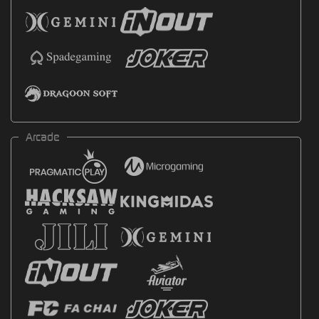
Arcade