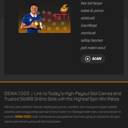
free bet tanpa
batas & promo
eksklusif.
Gamifikasi
membuat
setiap taruhan
jadi makin seru!
MAIN
DEWA1000 | Link to Today's High-Payout Slot Games and
Trusted Slot88 Online Slots with the Highest Spin Win Rates
Menemukan platform hiburan digital yang aman, kredibel, dan menguntungkan adalah
prioritas utama bagi setiap pemain di era modern ini. Sebagai salah satu nama terdepan di
industri,
DEWA1000
hadir menawarkan pengalaman bermain yang revolusioner dengan
sistem permainan yang adil dan transparan.