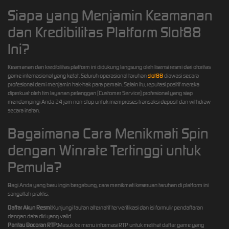
Siapa yang Menjamin Keamanan
dan Kredibilitas Platform Slot88
Ini?
Keamanan dan kredibilitas platform ini didukung langsung oleh lisensi resmi dari otoritas
game internasional yang ketat. Seluruh operasional taruhan
slot88
diawasi secara
profesional demi menjamin hak-hak para pemain. Selain itu, reputasi positif mereka
diperkuat oleh tim layanan pelanggan (Customer Service) profesional yang siap
mendampingi Anda 24 jam non-stop untuk memproses transaksi deposit dan withdraw
secara instan.
Bagaimana Cara Menikmati Spin
dengan Winrate Tertinggi untuk
Pemula?
Bagi Anda yang baru ingin bergabung, cara menikmati keseruan taruhan di platform ini
sangatlah praktis:
Daftar Akun Resmi:
Kunjungi tautan alternatif terverifikasi dan isi formulir pendaftaran
dengan data diri yang valid.
Pantau Bocoran RTP:
Masuk ke menu informasi RTP untuk melihat daftar game yang