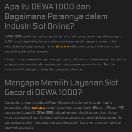
Apa Itu DEWA1000 dan
Bagaimana Perannya dalam
Industri Slot Online?
DEWA1000
adalah platform hiburan digital terkemuka yang dikenal luas sebagai agen
slot88 terpercaya di Asia. Situs ini berfungsi sebagai wadah bagi para pemain untuk
mengakses berbagai jenis permainan
slot online
kelas dunia yang dirilis langsung oleh
penyedia global berlisensi resmi.
Dengan mengutamakan kenyamanan pengguna, platform ini memberikan jaminan bahwa
setiap putaran mesin berjalan secara acak menggunakan sistem Random Number
Generator (RNG) asli yang bebas dari manipulasi pihak luar.
Mengapa Memilih Layanan Slot
Gacor di DEWA1000?
Alasan utama ribuan member aktif memilih bertaruh di platform ini adalah karena
ketersediaan pilihan
slot gacor
dengan persentase pengembalian (Return to Player / RTP)
yang sangat kompetitif.
DEWA1000
berkomitmen menghadirkan permainan dengan
winrate spin paling tinggi. Hal ini memastikan setiap putaran yang Anda lakukan memiliki
peluang besar untuk memicu putaran gratis (free spins) hingga kemenangan maksimal
(maxwin) yang nyata.